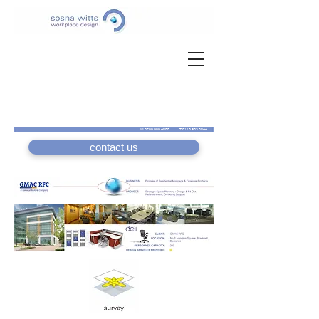
M
0789 989 4588
T
0118 983 3544
contact us